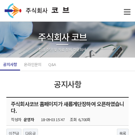
주식회사 코브
창상 진단 및 치료 장비 전문회사
공지사항
온라인문의
Q&A
공지사항
주식회사코브 홈페이지가 새롭게단장하여 오픈하였습니
다.
작성자
운영자
18-09-03 15:47
조회
6,700회
이전글
다음글
목록